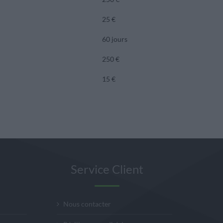
25 €
60 jours
250 €
15 €
Service Client
Nous contacter