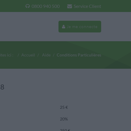
0800 940 500
Service Client
Je me connecte
tes ici :
Accueil
Aide
Conditions Particulières
58
25 €
20%
250 €