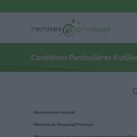
Conditions Particulières d'utili
D
Abonnement mensuel
Montant du Shopping Premium
Montant maximum mensuel des remboursements Sho